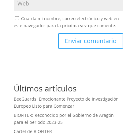
Guarda mi nombre, correo electrónico y web en
este navegador para la próxima vez que comente.
A
l
t
e
r
Últimos artículos
n
a
BeeGuards: Emocionante Proyecto de Investigación
t
Europeo Listo para Comenzar
i
BIOFITER: Reconocido por el Gobierno de Aragón
v
para el periodo 2023-25
e
:
Cartel de BIOFITER